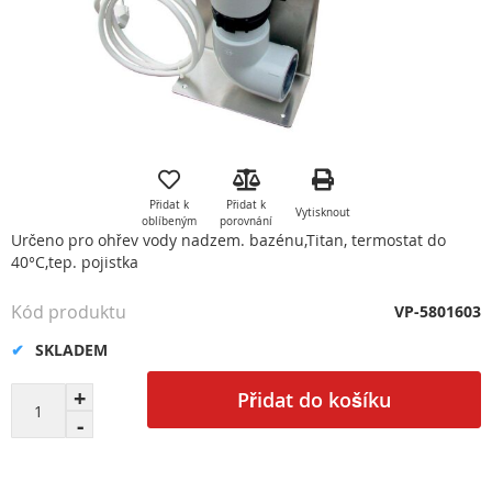
Přeskočit
na
začátek
Přidat k
Přidat k
Vytisknout
galerie
oblíbeným
porovnání
s
Určeno pro ohřev vody nadzem. bazénu,Titan, termostat do
obrázky
40°C,tep. pojistka
Kód produktu
VP-5801603
SKLADEM
Přidat do košíku