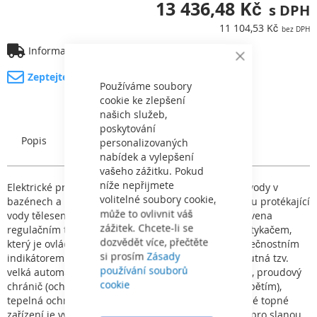
13 436,48 Kč
11 104,53 Kč
Informace o dopravě
Close
Cookie
Zeptejte se na produkt
Bar
Používáme soubory
cookie ke zlepšení
našich služeb,
poskytování
Popis
Charakteristický
personalizovaných
nabídek a vylepšení
vašeho zážitku. Pokud
níže nepřijmete
Elektrické průtokové ohřívače jsou určeny k ohřevu vody v
volitelné soubory cookie,
bazénech a vířivých vanách, činnost spočívá v ohřevu protékající
může to ovlivnit váš
vody tělesem topení, teplota ohřívané vody je nastavena
zážitek. Chcete-li se
regulačním termostatem. Topné těleso je spínáno stykačem,
dozvědět více, přečtěte
který je ovládán výše uvedeným termostatem, bezpečnostním
si prosím
Zásady
indikátorem průtoku. Z tohoto důvodu je k topení nutná tzv.
používání souborů
velká automatika - 24 hodinový programátor filtrace, proudový
cookie
chránič (ochrana před nebezpečným dotykovým napětím),
tepelná ochrana motoru, stykač a spínač topení. Celé topné
zařízení je vyrobeno z nerezového materiálu titanu(pro slanou