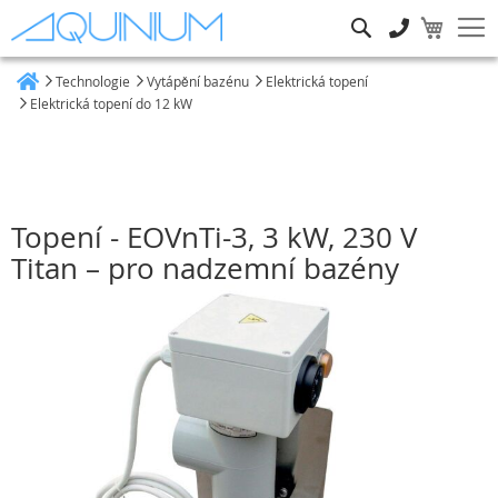
Hledat
Technologie
Vytápění bazénu
Elektrická topení
Heim
Elektrická topení do 12 kW
Topení - EOVnTi-3, 3 kW, 230 V
Titan – pro nadzemní bazény
Přeskočit
na
konec
galerie
s
obrázky