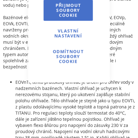
vodu) nebo plastu.
PŘIJMOUT
SOUBORY
COOKIE
Bazénové elektrické průtokové ohřívače vody typ EOV, EOVp,
EOVk, EOVTi, EOVnTi a EOVn jsou svou konstrukcí speciálně
navrženy pro vytápění bazénové vody, nebo vody v jiných
VLASTNÍ
NASTAVENÍ
vodních okruzích s průtokem a teplotou do 40°C. Každý ohřívač
musí být v elektrické soustavě nainstalován za proudovým
chráničem. Doporučujeme tedy zařízení doplnit vhodným
ODMÍTNOUT
typem automatického ovládání od firmy VÁGNER, které
SOUBORY
spolehlivě zajistí nejen požadovanou komfortnost, ale i
COOKIE
bezpečnost obsluhy.
EOVnTi, tento průtokový ohřívač je určen pro ohřev vody v
nadzemních bazénech. Vlastní ohřívač je uchycen k
nerezovému stojanu, který po ukotvení zajišťuje stabilní
polohu ohřívače. Tělo ohřívače je stejně jako u typu EOVTi,
z plastu odolávajícímu vysoké teplotě a topná patrona je z
TITANU. Pro regulaci teploty slouží termostat do 40°C,
dále je zařízení jištěno tepelnou pojistkou. Ohřívač je
vybaven flexo šňůrou pro napojení do zásuvky 230 V za
proudový chránič. Napojení na vodní okruh hadicovými
trny 38 mm, popřípadě závitem 1,5" in. Každý ohřívač je