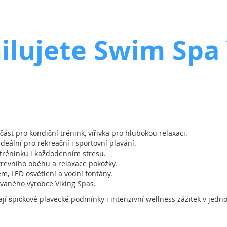
milujete Swim Sp
ást pro kondiční trénink, vířivka pro hlubokou relaxaci.
eální pro rekreační i sportovní plavání.
tréninku i každodenním stresu.
krevního oběhu a relaxace pokožky.
, LED osvětlení a vodní fontány.
ovaného výrobce Viking Spas.
ají špičkové plavecké podmínky i intenzivní wellness zážitek v jedn