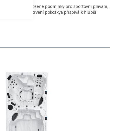
roud vytváří přirozené podmínky pro sportovní plavání,
k podporuje prokrvení pokožkya přispívá k hlubší