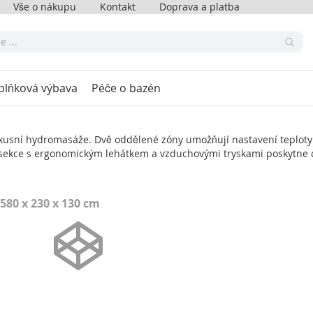
Vše o nákupu
Kontakt
Doprava a platba
plňková výbava
Péče o bazén
uxusní hydromasáže. Dvě oddělené zóny umožňují nastavení teploty 
á sekce s ergonomickým lehátkem a vzduchovými tryskami poskytne d
580 x 230 x 130 cm