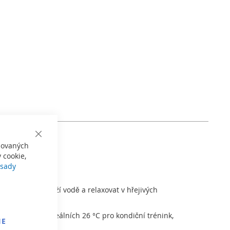
Close
izovaných
Cookie
Bar
 cookie,
sady
 plavat ve svěží vodě a relaxovat v hřejivých
vychlazená na ideálních 26 °C pro kondiční trénink,
IE