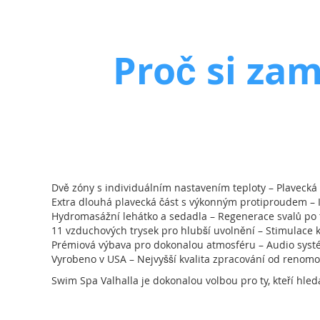
Proč si za
Dvě zóny s individuálním nastavením teploty – Plavecká č
Extra dlouhá plavecká část s výkonným protiproudem – Id
Hydromasážní lehátko a sedadla – Regenerace svalů po 
11 vzduchových trysek pro hlubší uvolnění – Stimulace 
Prémiová výbava pro dokonalou atmosféru – Audio systém
Vyrobeno v USA – Nejvyšší kvalita zpracování od renom
Swim Spa Valhalla je dokonalou volbou pro ty, kteří hled