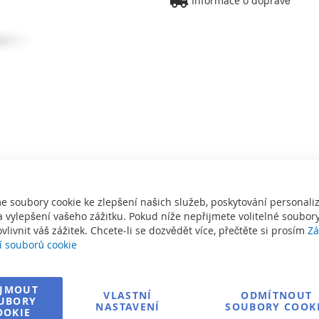
Informace o dopravě
e soubory cookie ke zlepšení našich služeb, poskytování personal
 vylepšení vašeho zážitku. Pokud níže nepřijmete volitelné soubory
vlivnit váš zážitek. Chcete-li se dozvědět více, přečtěte si prosím
Zá
í souborů cookie
eckého trenažéru a luxusní vířivky – dvě nezávislé zóny vám umožní
IJMOUT
VLASTNÍ
ODMÍTNOUT
avit teplotu vody přesně podle svých potřeb. Plavecká částmůže být 
UBORY
NASTAVENÍ
SOUBORY COOK
OOKIE
ídne intenzivní hydroterapii pro regeneraci svalů.