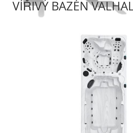
VÍŘIVÝ BAZÉN VALHA
Přeskočit
na
konec
galerie
s
obrázky