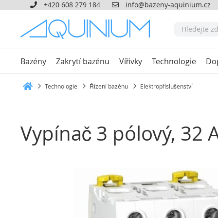
+420 608 279 184
info@bazeny-aquinium.cz
Bazény
Zakrytí bazénu
Vířivky
Technologie
Do
Technologie
Řízení bazénu
Elektropříslušenství
Heim
Vypínač 3 pólový, 32 
Přeskočit
na
konec
galerie
s