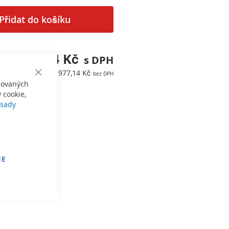
Přidat do košíku
1 182,34 Kč
977,14 Kč
Close
izovaných
Cookie
Bar
 cookie,
sady
IE