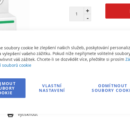
e soubory cookie ke zlepšení našich služeb, poskytování personal
 vylepšení vašeho zážitku. Pokud níže nepřijmete volitelné soubory
Informace o dopravě
vlivnit váš zážitek. Chcete-li se dozvědět více, přečtěte si prosím
Zá
í souborů cookie
Zeptejte se na produkt
IJMOUT
VLASTNÍ
ODMÍTNOUT
UBORY
NASTAVENÍ
SOUBORY COOK
OOKIE
í
Vytisknout