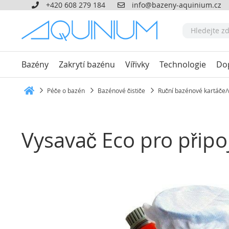
+420 608 279 184
info@bazeny-aquinium.cz
Bazény
Zakrytí bazénu
Vířivky
Technologie
Do
Péče o bazén
Bazénové čističe
Ruční bazénové kartáče/
Heim
Vysavač Eco pro připo
Přeskočit
na
konec
galerie
s