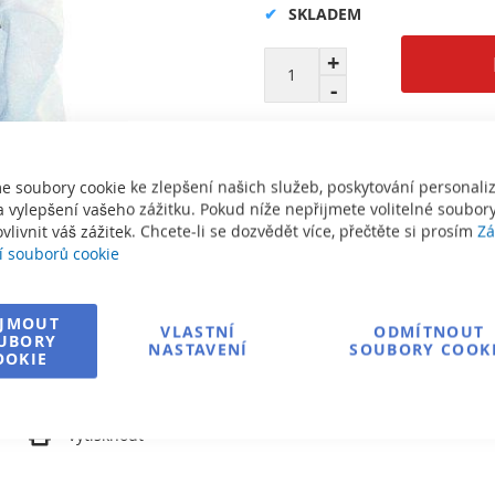
SKLADEM
e soubory cookie ke zlepšení našich služeb, poskytování personal
 vylepšení vašeho zážitku. Pokud níže nepřijmete volitelné soubory
Informace o dopravě
vlivnit váš zážitek. Chcete-li se dozvědět více, přečtěte si prosím
Zá
í souborů cookie
Zeptejte se na produkt
IJMOUT
VLASTNÍ
ODMÍTNOUT
UBORY
NASTAVENÍ
SOUBORY COOK
OOKIE
í
Vytisknout