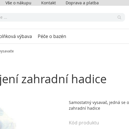
Vše o nákupu
Kontakt
Doprava a platba
plňková výbava
Péče o bazén
vysavače
jení zahradní hadice
Samostatný vysavač, jedná se o
zahradní hadice
Kód produktu