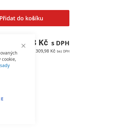
Přidat do košíku
375,08 Kč
Close
309,98 Kč
izovaných
Cookie
Bar
 cookie,
sady
IE