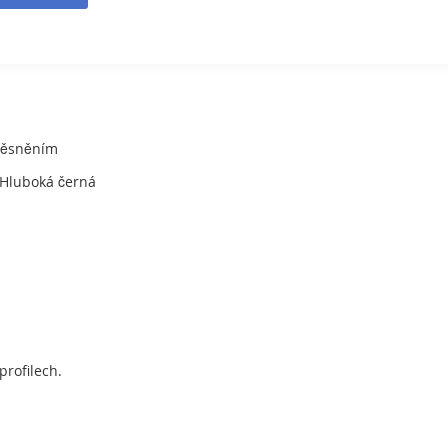
těsněním
k, Hluboká černá
profilech.