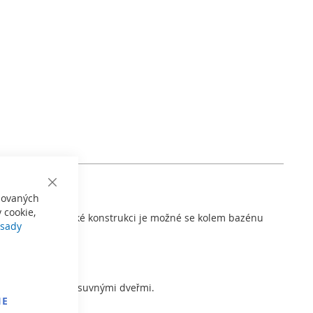
Close
izovaných
Cookie
Bar
 cookie,
témem. Díky vysoké konstrukci je možné se kolem bazénu
sady
ovým tvarem a posuvnými dveřmi.
IE