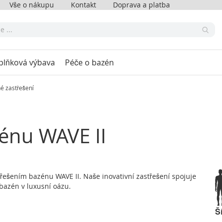
Vše o nákupu
Kontakt
Doprava a platba
plňková výbava
Péče o bazén
é zastřešení
zénu WAVE II
řešením bazénu WAVE II. Naše inovativní zastřešení spojuje
bazén v luxusní oázu.
Š