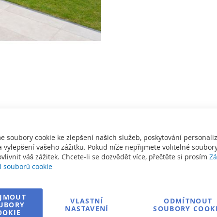
AVE II
e soubory cookie ke zlepšení našich služeb, poskytování personal
 vylepšení vašeho zážitku. Pokud níže nepřijmete volitelné soubory
I má moderní design s rovnými stěnami a zesíleným profilovým sys
vlivnit váš zážitek. Chcete-li se dozvědět více, přečtěte si prosím
Zá
itkem i za deštivého počasí.
í souborů cookie
IJMOUT
Bazénové zastřešení s oblouk
VLASTNÍ
ODMÍTNOUT
UBORY
NASTAVENÍ
SOUBORY COOK
OOKIE