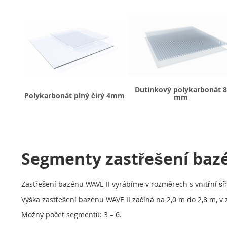
Dutinkový polykarbonát 8
Polykarbonát plný čirý 4mm
mm
Segmenty zastřešení baz
Zastřešení bazénu WAVE II vyrábíme v rozměrech s vnitřní ší
Výška zastřešení bazénu WAVE II začíná na 2,0 m do 2,8 m, v z
Možný počet segmentů: 3 – 6.