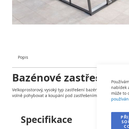
Přeskočit
na
začátek
galerie
s
Popis
obrázky
Bazénové zastřešení W
Používám
nabídek a
Velkoprostorový, vysoký typ zastřešení bazénu. Řada WAVE I
může to o
volně pohybovat a koupání pod zastřešením je příjemným záž
používán
Specifikace
PŘ
SO
C