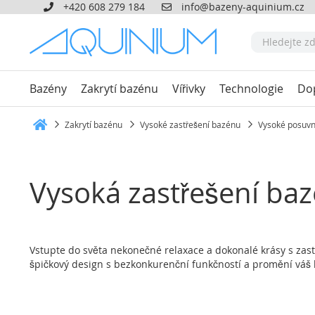
+420 608 279 184
info@bazeny-aquinium.cz
Bazény
Zakrytí bazénu
Vířivky
Technologie
Do
Zakrytí bazénu
Vysoké zastřešení bazénu
Vysoké posuvn
Heim
Vysoká zastřešení ba
Vstupte do světa nekonečné relaxace a dokonalé krásy s zast
špičkový design s bezkonkurenční funkčností a promění váš 