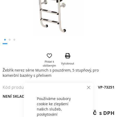
Přeskočit
na
začátek
Přidat k
Vytisknout
galerie
oblíbeným
s
Žebřík nerez série Munich s pouzdrem, 5 stupňový, pro
obrázky
komerční bazény s přelivem
Kód produktu
VP-73251
Close
Cookie
NENÍ SKLADEM
Bar
Používáme soubory
cookie ke zlepšení
našich služeb,
20 793,00 Kč
poskytování