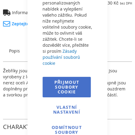
personalizovaných
17 184,30 Kč
nabídek a vylepšení
Informace o dopravě
vašeho zážitku. Pokud
níže nepřijmete
Zeptejte se na produkt
volitelné soubory cookie,
může to ovlivnit váš
zážitek. Chcete-li se
dozvědět více, přečtěte
Popis
Charakteristický
si prosím
Zásady
používání souborů
cookie
Žebříky jsou určeny pro privátní a komerční bazény. Jsou
vyrobeny z leštěné
PŘIJMOUT
nerez oceli AISI 304 (AISI 316) o průměru 43 mm. Stupně jsou
SOUBORY
doplněny protiskluz. nášlapy. Kotvení se dodává s pouzdrem
COOKIE
a svorkou pro uzemnění. Opěrné klouby nejsou součástí.
VLASTNÍ
NASTAVENÍ
CHARAKTERISTICKÝ
ODMÍTNOUT
SOUBORY