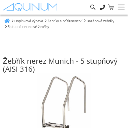
Hledat
Doplňková výbava
Žebříky a příslušenství
Bazénové žebříky
Heim
5 stupně nerezové žebříky
Žebřík nerez Munich - 5 stupňový
(AISI 316)
Přeskočit
na
konec
galerie
s
obrázky