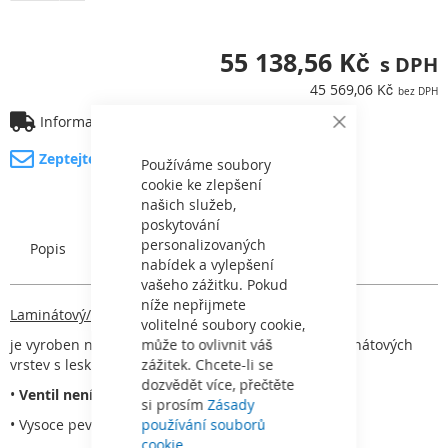
55 138,56 Kč
45 569,06 Kč
Informace o dopravě
Close
Cookie
Zeptejte se na produkt
Bar
Používáme soubory
cookie ke zlepšení
našich služeb,
poskytování
personalizovaných
Popis
Charakteristický
nabídek a vylepšení
vašeho zážitku. Pokud
níže nepřijmete
Laminátový/vrstvený filtr série Nilo Eco
volitelné soubory cookie,
je vyroben nastříkáváním polyesterových a sklolaminátových
může to ovlivnit váš
vrstev s lesklou povrchovou úpravou.
zážitek. Chcete-li se
dozvědět více, přečtěte
•
Ventil není součástí balení
si prosím
Zásady
• Vysoce pevná polyesterová základna
používání souborů
cookie