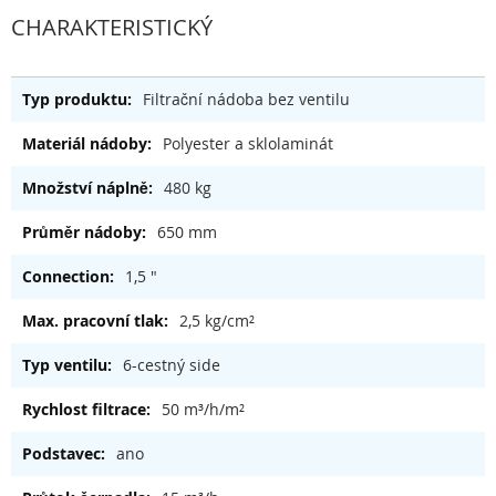
CHARAKTERISTICKÝ
Filtrační nádoba bez ventilu
Polyester a sklolaminát
480 kg
650 mm
1,5 "
2,5 kg/cm²
6-cestný side
50 m³/h/m²
ano