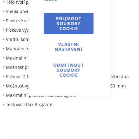
• Tělo tvoří pouze 2 části
• Vnější povrch filtrace potažen gelovou barvou
PŘIJMOUT
• Plastové víko
SOUBORY
COOKIE
• Písková výpusť u dna filtru o průměru 200 mm
• Vnitřní komponenty vyrobeny z PVC
VLASTNÍ
• Manuální výpustní kohout s 1“ ventilem
NASTAVENÍ
• Maximální pracovní teplota 40 °C
ODMÍTNOUT
• Možnost průhledu do filtrace
SOUBORY
COOKIE
• Průměr D 650, možnost tryskového nebo kolektorového dna
• Možnost výšky filtračního lože 1/1,2 m (L = 1000/1200 mm)
• Maximální provozní tlak 2,5 kg/cm²
• Testovací tlak 3 kg/cm²