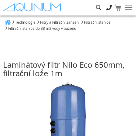
Hledat
Technologie
Filtry a Filtrační zařízení
Filtrační stanice
Heim
Filtrační stanice do 88 m3 vody v bazénu
Laminátový filtr Nilo Eco 650mm,
filtrační lože 1m
Přeskočit
na
konec
galerie
s
obrázky