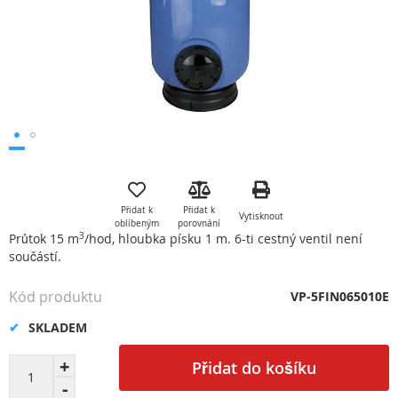
Přeskočit
na
začátek
Přidat k
Přidat k
Vytisknout
galerie
oblíbeným
porovnání
s
Průtok 15 m
3
/hod, hloubka písku 1 m. 6-ti cestný ventil není
obrázky
součástí.
Kód produktu
VP-5FIN065010E
SKLADEM
Přidat do košíku