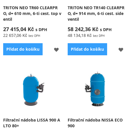
TRITON NEO TR60 CLEARPR
TRITON NEO TR140 CLEARPR
O, d= 610 mm, 6-ti cest. top v
O, d= 914 mm, 6-ti cest. side
entil
ventil
27 415,04 Kč
58 242,36 Kč
22 657,06 Kč
48 134,18 Kč
PŘIDAT
PŘ
Přidat do košíku
Přidat do košíku
K
K
OBLÍBENÝM
OB
Filtry TRITON NEO CP TR -
vyrobeny ze sklolaminátových
vláken, zesílené
polyesterovou vrstvou,
použita ClearPro technologie,
side-ventil, manometr
Filtrační nádoba LISSA 900 A
Filtrační nádoba NISSA ECO
LTO 80+
900