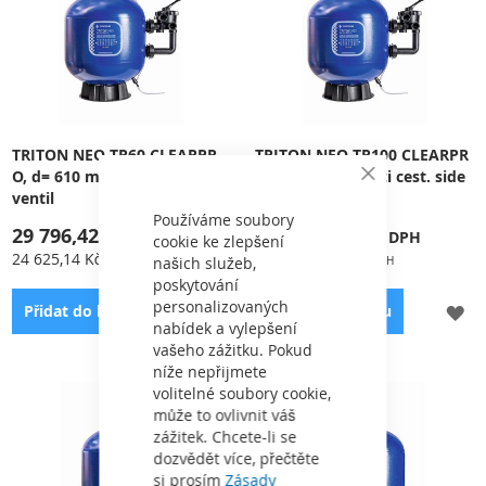
není součástí.
dnem, průměr 1400 mm,
hloubka pískového lože 1,2 m,
průtok 61m
3
/hod.
TRITON NEO TR60 CLEARPR
TRITON NEO TR100 CLEARPR
O, d= 610 mm, 6-ti cest. side
O, d= 762 mm, 6-ti cest. side
Close
ventil
ventil
Cookie
Bar
Používáme soubory
29 796,42 Kč
42 136,28 Kč
cookie ke zlepšení
24 625,14 Kč
34 823,37 Kč
našich služeb,
poskytování
personalizovaných
PŘIDAT
PŘ
Přidat do košíku
Přidat do košíku
nabídek a vylepšení
K
K
vašeho zážitku. Pokud
níže nepřijmete
OBLÍBENÝM
OB
volitelné soubory cookie,
Filtry TRITON NEO CP TR -
Filtry TRITON NEO CP TR -
může to ovlivnit váš
vyrobeny ze sklolaminátových
vyrobeny ze sklolaminátových
zážitek. Chcete-li se
vláken, zesílené
vláken, zesílené
dozvědět více, přečtěte
polyesterovou vrstvou,
polyesterovou vrstvou,
si prosím
Zásady
použita ClearPro technologie,
použita ClearPro technologie,