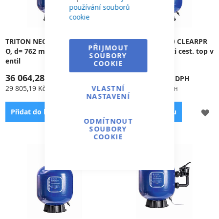
používání souborů
side-ventil, manometr
side-ventil, manometr
cookie
TRITON NEO TR100 CLEARPR
TRITON NEO TR40 CLEARPR
PŘIJMOUT
O, d= 762 mm, 6-ti cest. top v
O, d= 480 mm, 6-ti cest. top v
SOUBORY
entil
entil
COOKIE
36 064,28 Kč
23 655,69 Kč
29 805,19 Kč
VLASTNÍ
19 550,16 Kč
NASTAVENÍ
PŘIDAT
PŘ
Přidat do košíku
Přidat do košíku
ODMÍTNOUT
K
K
SOUBORY
COOKIE
OBLÍBENÝM
OB