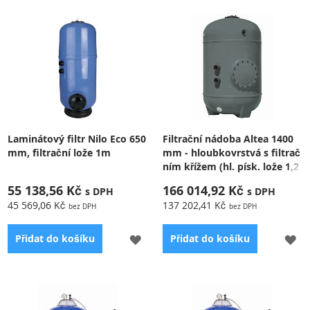
Laminátový filtr Nilo Eco 650
Filtrační nádoba Altea 1400
mm, filtrační lože 1m
mm - hloubkovrstvá s filtrač
ním křížem (hl. písk. lože 1,2
m)
55 138,56 Kč
166 014,92 Kč
45 569,06 Kč
137 202,41 Kč
PŘIDAT
PŘ
Přidat do košíku
Přidat do košíku
K
K
OBLÍBENÝM
OB
Průtok 15 m
3
/hod, hloubka
Filtrační nádoba Altea -
písku 1 m. 6-ti cestný ventil
hloubkovrstvá s tryskovým