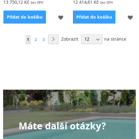
13 750,12 Kč
12 414,61 Kč
PŘIDAT
PŘ
Přidat do košíku
Přidat do košíku
K
K
Stránka
OBLÍBENÝM
OB
Zobrazit
na stránce
Stránka
Další
Právě
Stránka
Stránka
1
2
3
si
prohlížíte
stránku
Máte další otázky?