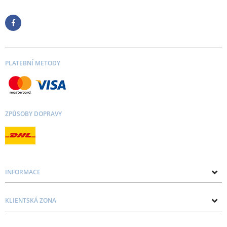
PLATEBNÍ METODY
ZPŮSOBY DOPRAVY
INFORMACE
O nás
KLIENTSKÁ ZONA
Kontakt
Zásady ochrany osobních údajů a souborů cookie
Blog