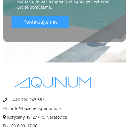
Kontaktujte nás a my vám se správným výběrem
určitě pomůžeme.
Kontaktujte nás
+420 720 947 552
info@bazeny-aquinium.cz
Korycany 49, 277 45 Neratovice
Po - Pá 8:00–17:00